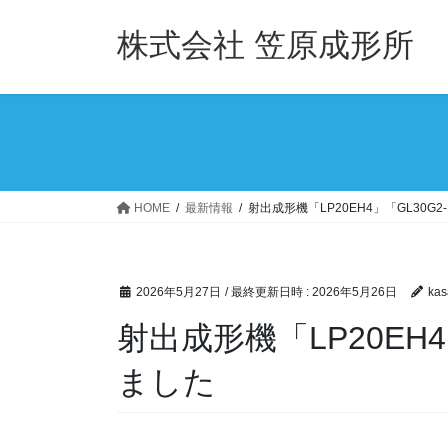
コ
ナ
ン
ビ
株式会社 笠原成形所
テ
ゲ
ン
ー
ツ
シ
へ
ョ
ス
ン
キ
に
ッ
移
HOME
最新情報
射出成形機「LP20EH4」「GL30G
プ
動
2026年5月27日
/ 最終更新日時 :
2026年5月26日
kas
射出成形機「LP20EH4
ました