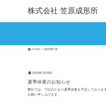
コ
ナ
ン
ビ
株式会社 笠原成形所
テ
ゲ
ン
ー
ツ
シ
へ
ョ
ス
ン
キ
に
ッ
移
HOME
2025年7月
プ
動
2025年7月29日
夏季休業のお知らせ
弊社では、下記のとおり夏季休業を予定しておりま
お願い申し上げます。